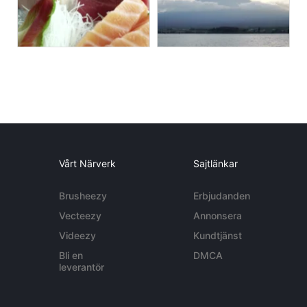
Vårt Närverk
Sajtlänkar
Brusheezy
Erbjudanden
Vecteezy
Annonsera
Videezy
Kundtjänst
Bli en
DMCA
leverantör