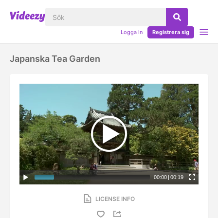
Logga in
Registrera sig
Japanska Tea Garden
00:00
|
00:19
LICENSE INFO