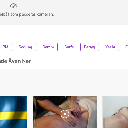
gelbåt som passerar kameran.
Blå
Segling
Damm
Surfa
Fartyg
Yacht
F
ade Även Ner