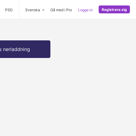
Registrera sig
PSD
Svenska
Gå med i Pro
Logga in
s nerladdning