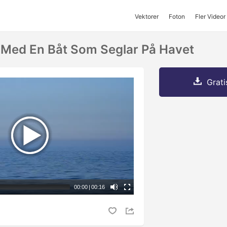
Vektorer
Foton
Fler Videor
tt Med En Båt Som Seglar På Havet
Grati
00:00
|
00:16