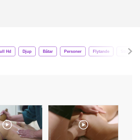
ull Hd
Djup
Båtar
Personer
Flytande
Strand