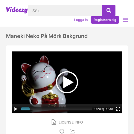
Logga in
Registrera sig
Maneki Neko På Mörk Bakgrund
00:00
|
00:30
LICENSE INFO