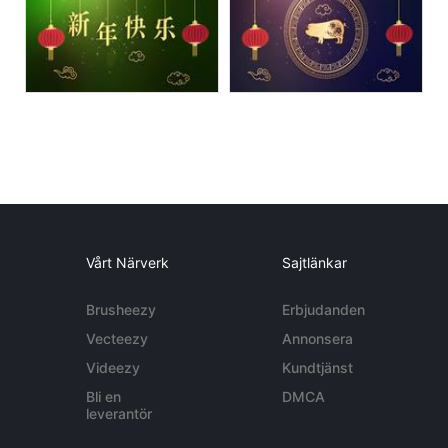
Vårt Närverk
Sajtlänkar
Brusheezy
Erbjudanden
Vecteezy
Annonsera
Videezy
Kundtjänst
Bli en
DMCA
leverantör