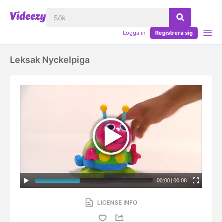
Logga in
Registrera sig
Leksak Nyckelpiga
00:00
|
00:08
LICENSE INFO