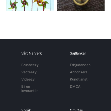
Vårt Närverk
Sajtlänkar
Brusheezy
Erbjudanden
Vecteezy
Annonsera
Videezy
Kundtjänst
Bli en
DMCA
leverantör
Språk
Om Oss