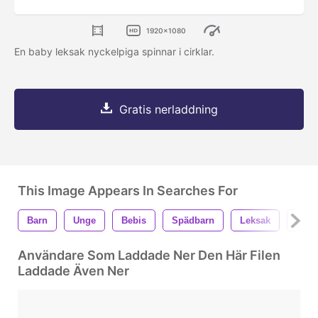
1920x1080
En baby leksak nyckelpiga spinnar i cirklar.
Gratis nerladdning
This Image Appears In Searches For
Barn
Unge
Bebis
Spädbarn
Leksak
Leks
Användare Som Laddade Ner Den Här Filen
Laddade Även Ner