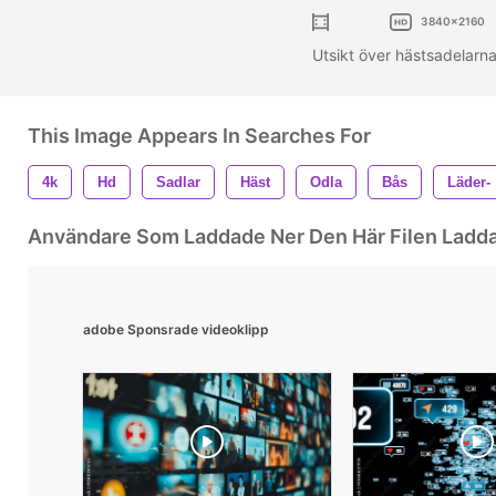
3840x2160
Utsikt över hästsadelar
This Image Appears In Searches For
4k
Hd
Sadlar
Häst
Odla
Bås
Läder-
Användare Som Laddade Ner Den Här Filen Ladd
adobe Sponsrade videoklipp