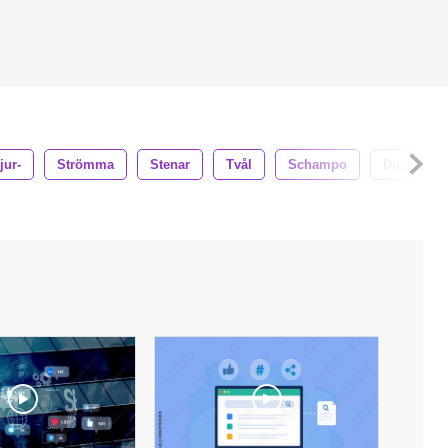
jur-
Strömma
Stenar
Tvål
Schampo
Dusch