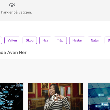
na hänger på väggen.
Vatten
Skog
Hav
Träd
Hästar
Natur
D
ade Även Ner