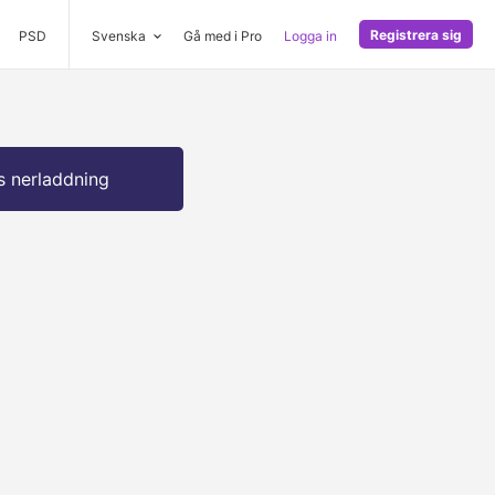
Registrera sig
PSD
Svenska
Gå med i Pro
Logga in
s nerladdning