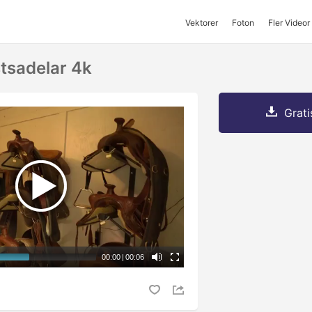
Vektorer
Foton
Fler Videor
tsadelar 4k
Grati
00:00
|
00:06