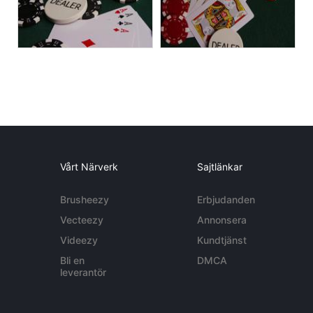
Vårt Närverk
Sajtlänkar
Brusheezy
Erbjudanden
Vecteezy
Annonsera
Videezy
Kundtjänst
Bli en
DMCA
leverantör