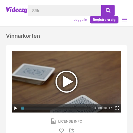
Logga in
Registrera sig
Vinnarkorten
00:00
|
01:17
LICENSE INFO