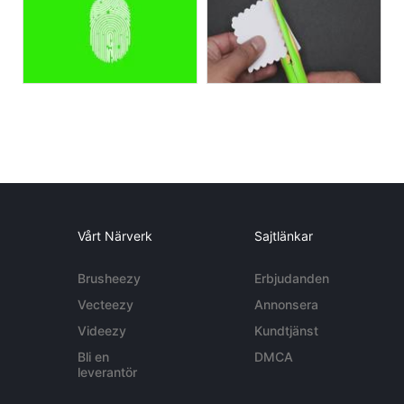
Vårt Närverk
Sajtlänkar
Brusheezy
Erbjudanden
Vecteezy
Annonsera
Videezy
Kundtjänst
Bli en
DMCA
leverantör