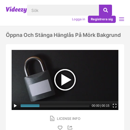
Logga in
Registrera sig
Öppna Och Stänga Hänglås På Mörk Bakgrund
00:00
|
00:15
LICENSE INFO