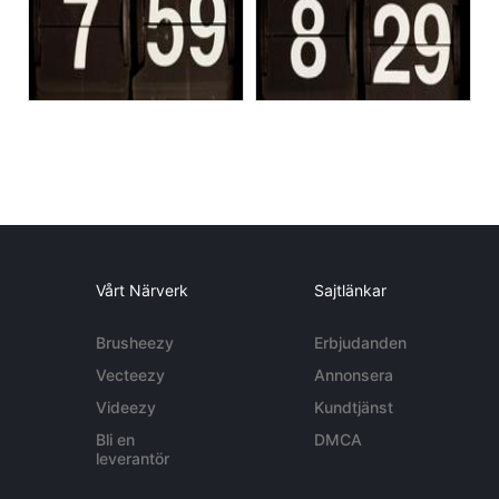
Vårt Närverk
Sajtlänkar
Brusheezy
Erbjudanden
Vecteezy
Annonsera
Videezy
Kundtjänst
Bli en
DMCA
leverantör