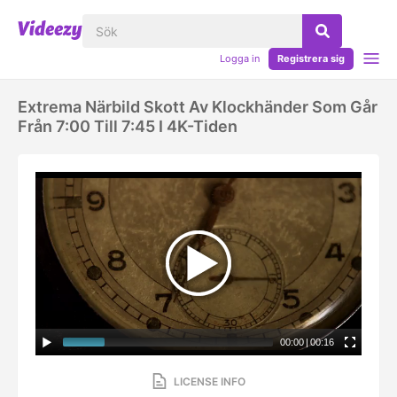
Logga in
Registrera sig
Extrema Närbild Skott Av Klockhänder Som Går
Från 7:00 Till 7:45 I 4K-Tiden
00:00
|
00:16
LICENSE INFO