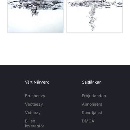
Vårt Närverk
Sajtlänkar
Brusheezy
Erbjudanden
Vecteezy
Annonsera
Videezy
Kundtjänst
Bli en
DMCA
leverantör