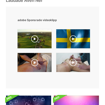
Laddade Även Ner
adobe Sponsrade videoklipp