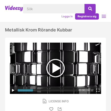
Logga in
Registrera sig
Metallisk Krom Rörande Kubbar
00:00
|
00:12
LICENSE INFO