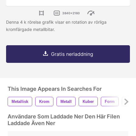
3840x2160
Denna 4 k rörelse grafik visar en rotation av rörliga
kromfärgade metallbitar.
Gratis nerladdning
This Image Appears In Searches For
Metallisk
Krom
Metall
Kuber
Form
Svartv
Användare Som Laddade Ner Den Här Filen
Laddade Även Ner