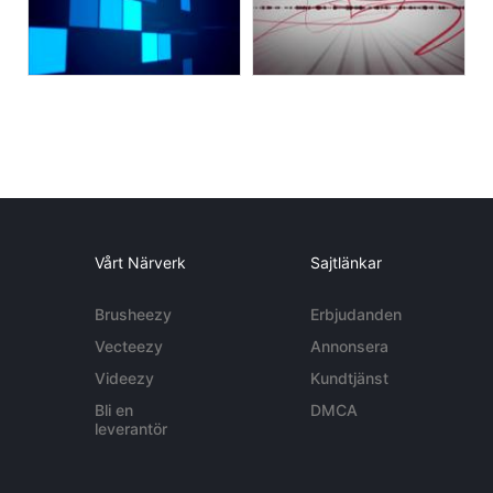
Vårt Närverk
Sajtlänkar
Brusheezy
Erbjudanden
Vecteezy
Annonsera
Videezy
Kundtjänst
Bli en
DMCA
leverantör