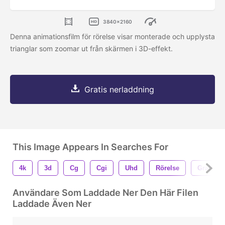
3840x2160
Denna animationsfilm för rörelse visar monterade och upplysta
trianglar som zoomar ut från skärmen i 3D-effekt.
Gratis nerladdning
This Image Appears In Searches For
4k
3d
Cg
Cgi
Uhd
Rörelse
Grafisk
Användare Som Laddade Ner Den Här Filen
Laddade Även Ner