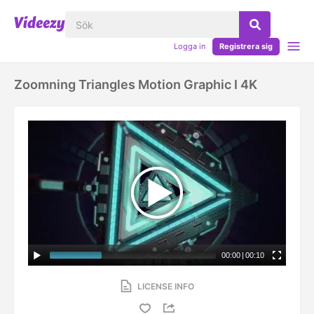
Logga in
Registrera sig
Zoomning Triangles Motion Graphic I 4K
00:00
|
00:10
LICENSE INFO