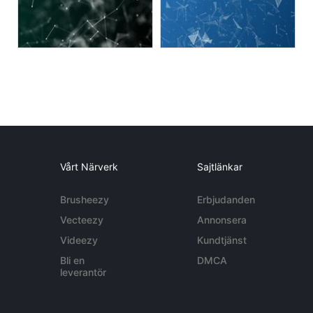
Vårt Närverk
Sajtlänkar
Brusheezy
Erbjudanden
Vecteezy
Annonsera
Videezy
Kundtjänst
Bli en
DMCA
leverantör