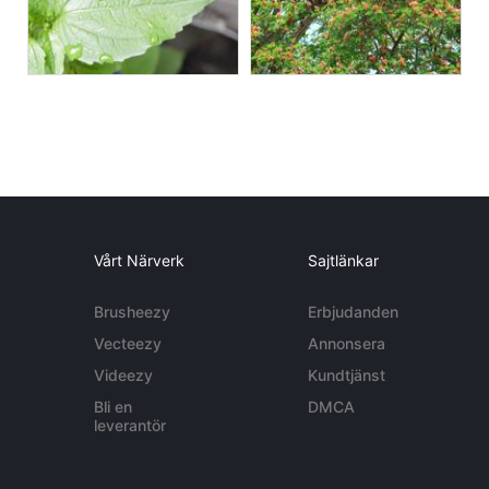
Vårt Närverk
Sajtlänkar
Brusheezy
Erbjudanden
Vecteezy
Annonsera
Videezy
Kundtjänst
Bli en
DMCA
leverantör