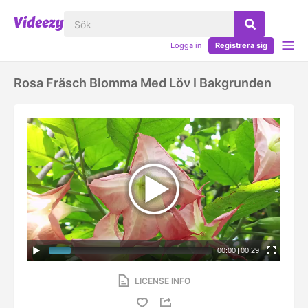
Logga in
Registrera sig
Rosa Fräsch Blomma Med Löv I Bakgrunden
00:00
|
00:29
LICENSE INFO