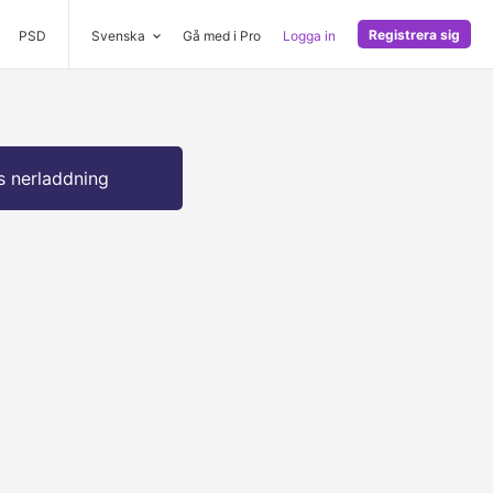
Registrera sig
PSD
Svenska
Gå med i Pro
Logga in
s nerladdning