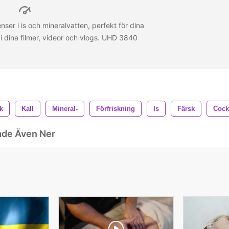
nser i is och mineralvatten, perfekt för dina
 i dina filmer, videor och vlogs. UHD 3840
k
Kall
Mineral-
Förfriskning
Is
Färsk
Cock
ade Även Ner