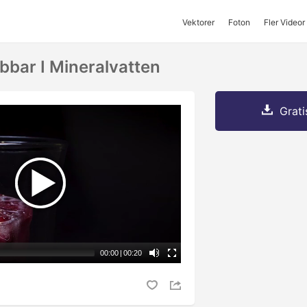
Vektorer
Foton
Fler Videor
bbar I Mineralvatten
Grati
00:00
|
00:20