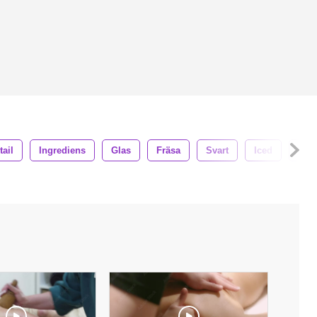
tail
Ingrediens
Glas
Fräsa
Svart
Iced
Bub