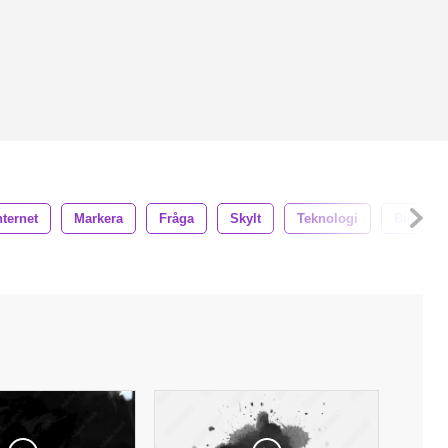
nternet
Markera
Fråga
Skylt
Teknologi
Binär