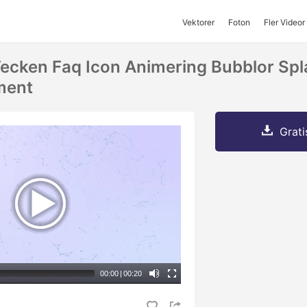
Vektorer
Foton
Fler Videor
ecken Faq Icon Animering Bubblor Spl
ment
Grati
00:00
|
00:20