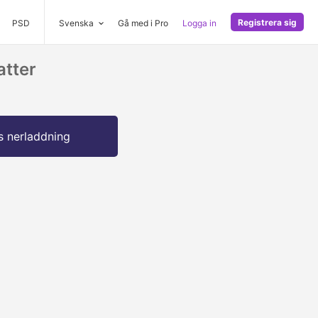
Registrera sig
PSD
Svenska
Gå med i Pro
Logga in
atter
s nerladdning