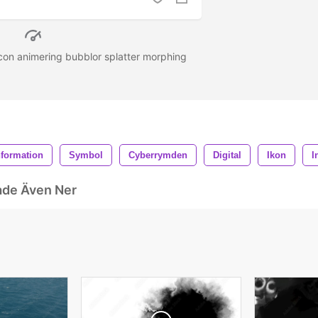
con animering bubblor splatter morphing
nformation
Symbol
Cyberrymden
Digital
Ikon
I
ade Även Ner