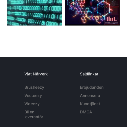
Vårt Närverk
Sajtlänkar
Brusheezy
Erbjudanden
Vecteezy
Annonsera
Videezy
Kundtjänst
Bli en
DMCA
leverantör