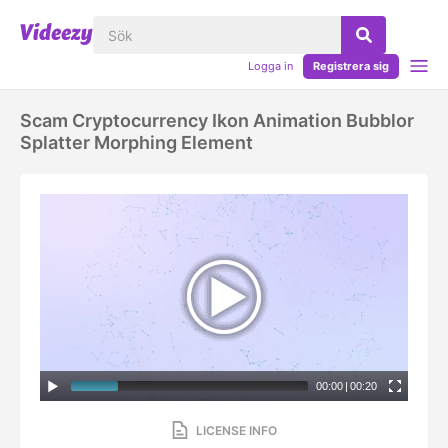
Logga in
Registrera sig
Scam Cryptocurrency Ikon Animation Bubblor
Splatter Morphing Element
00:00
|
00:20
LICENSE INFO