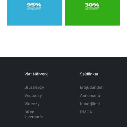
Vårt Närverk
Sajtlänkar
Brusheezy
Erbjudanden
Vecteezy
Annonsera
Videezy
Kundtjänst
Bli en
DMCA
leverantör