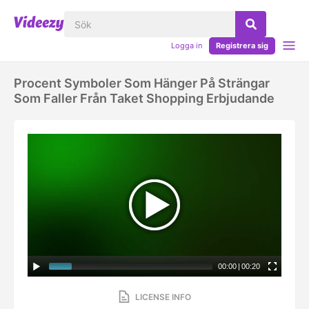
Logga in
Registrera sig
Procent Symboler Som Hänger På Strängar
Som Faller Från Taket Shopping Erbjudande
00:00
|
00:20
LICENSE INFO