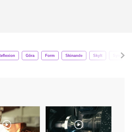
eflexion
Göra
Form
Skinande
Skylt
Symbol