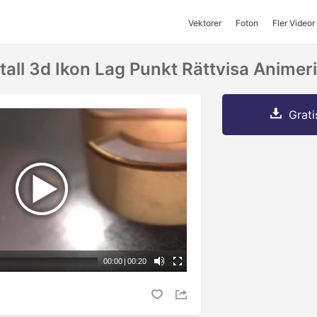
Vektorer
Foton
Fler Videor
all 3d Ikon Lag Punkt Rättvisa Animer
Grati
00:00
|
00:20