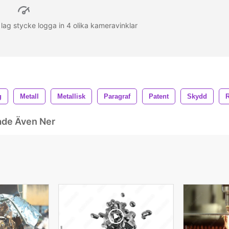
lag stycke logga in 4 olika kameravinklar
g
Metall
Metallisk
Paragraf
Patent
Skydd
R
ade Även Ner