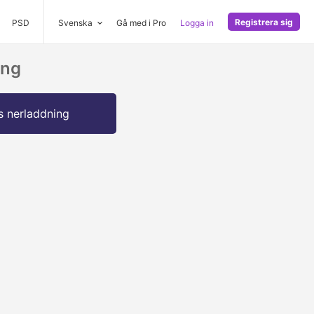
Registrera sig
PSD
Svenska
Gå med i Pro
Logga in
ing
s nerladdning