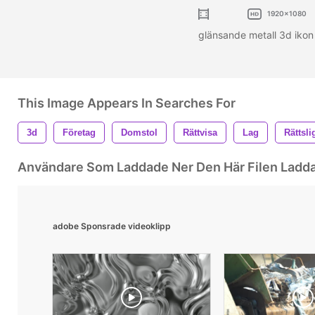
1920x1080
glänsande metall 3d ikon 
This Image Appears In Searches For
3d
Företag
Domstol
Rättvisa
Lag
Rättsli
Användare Som Laddade Ner Den Här Filen Ladd
adobe Sponsrade videoklipp