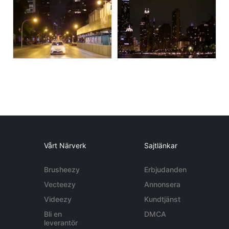
Vårt Närverk
Sajtlänkar
Brusheezy
Erbjudanden
Vecteezy
Annonsera
Videezy
Kundtjänst
Bli en
DMCA
leverantör