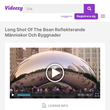
Logga in
Registrera sig
Long Shot Of The Bean Reflekterande
Människor Och Byggnader
00:00
|
00:17
LICENSE INFO