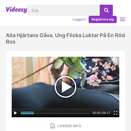
Logga in
Registrera sig
Alla Hjärtans Gåva. Ung Flicka Luktar På En Röd
Ros
00:00
|
00:17
LICENSE INFO