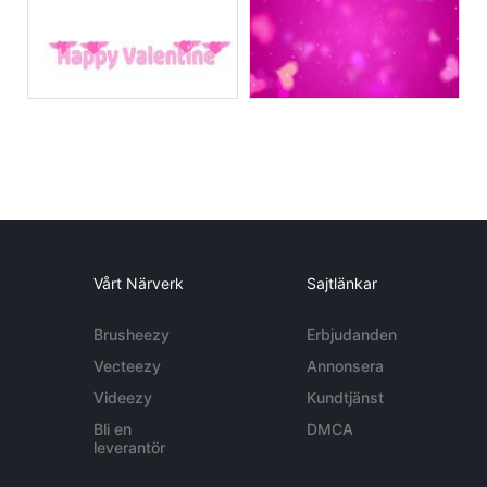
Vårt Närverk
Sajtlänkar
Brusheezy
Erbjudanden
Vecteezy
Annonsera
Videezy
Kundtjänst
Bli en
DMCA
leverantör