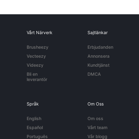
Vårt Närverk
Sajtlänkar
Brusheezy
Erbjudanden
Vecteezy
Annonsera
Videezy
Kundtjänst
Bli en
DMCA
leverantör
Språk
Om Oss
English
Om oss
Español
Vårt team
Português
Vår blogg