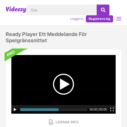
Logga in
Registrera sig
Ready Player Ett Meddelande För
Spelgränssnittet
00:00
|
00:05
LICENSE INFO