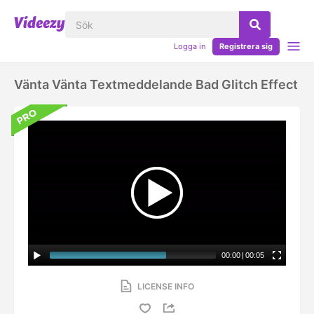
Logga in
Registrera sig
Vänta Vänta Textmeddelande Bad Glitch Effect
00:00
|
00:05
LICENSE INFO