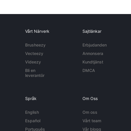
Vårt Närverk
Sajtlänkar
Brusheezy
Erbjudanden
Vecteezy
Annonsera
Videezy
Kundtjänst
Bli en
DMCA
leverantör
Språk
Om Oss
English
Om oss
Español
Vårt team
Português
Vår blogg