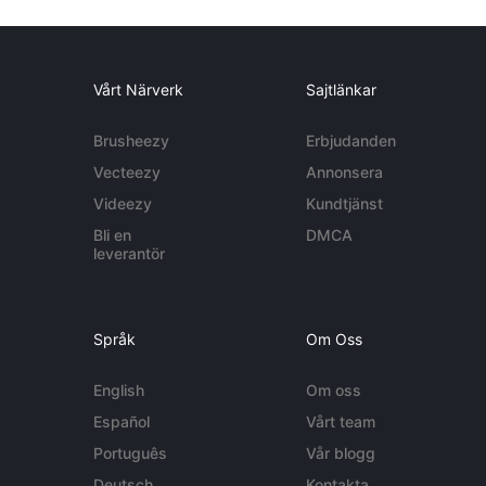
Vårt Närverk
Sajtlänkar
Brusheezy
Erbjudanden
Vecteezy
Annonsera
Videezy
Kundtjänst
Bli en
DMCA
leverantör
Språk
Om Oss
English
Om oss
Español
Vårt team
Português
Vår blogg
Deutsch
Kontakta