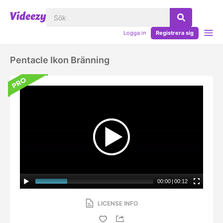
Logga in
Registrera sig
Pentacle Ikon Bränning
00:00
|
00:12
LICENSE INFO