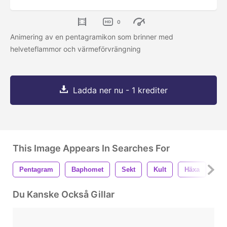
0
Animering av en pentagramikon som brinner med
helveteflammor och värmeförvrängning
Ladda ner nu - 1 krediter
This Image Appears In Searches For
Pentagram
Baphomet
Sekt
Kult
Häxa
Tr
Du Kanske Också Gillar