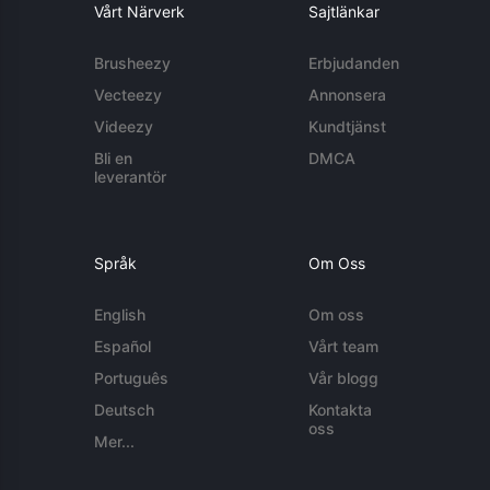
Vårt Närverk
Sajtlänkar
Brusheezy
Erbjudanden
Vecteezy
Annonsera
Videezy
Kundtjänst
Bli en
DMCA
leverantör
Språk
Om Oss
English
Om oss
Español
Vårt team
Português
Vår blogg
Deutsch
Kontakta
oss
Mer...