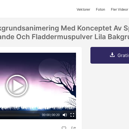
Vektorer
Foton
Fler Videor
kgrundsanimering Med Konceptet Av 
nde Och Fladdermuspulver Lila Bakgr
Grati
00:00
|
00:20