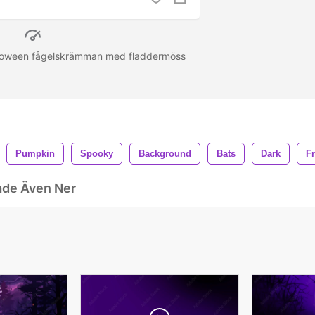
lloween fågelskrämman med fladdermöss
Pumpkin
Spooky
Background
Bats
Dark
Fr
ade Även Ner