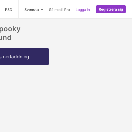
Registrera sig
PSD
Svenska
Gå med i Pro
Logga in
Spooky
und
s nerladdning