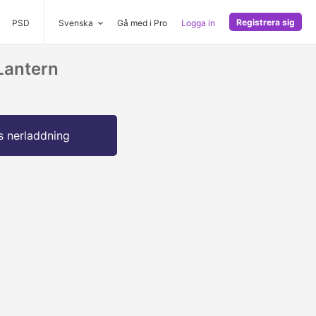
Registrera sig
PSD
Svenska
Gå med i Pro
Logga in
Lantern
s nerladdning