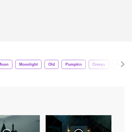
Moon
Moonlight
Old
Pumpkin
Creepy
Fantasy