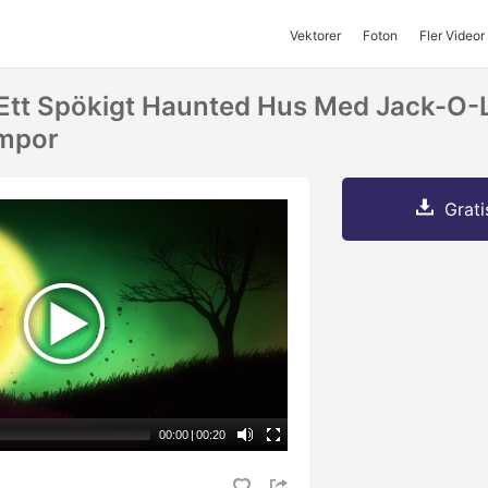
Vektorer
Foton
Fler Videor
Ett Spökigt Haunted Hus Med Jack-O-
mpor
Grati
00:00
|
00:20