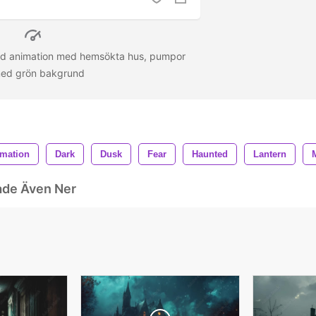
ad animation med hemsökta hus, pumpor
 med grön bakgrund
mation
Dark
Dusk
Fear
Haunted
Lantern
ade Även Ner