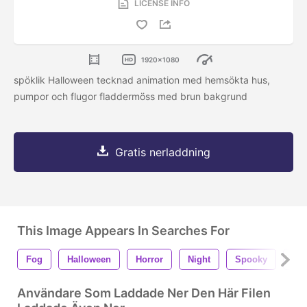
LICENSE INFO
1920x1080
spöklik Halloween tecknad animation med hemsökta hus,
pumpor och flugor fladdermöss med brun bakgrund
Gratis nerladdning
This Image Appears In Searches For
Fog
Halloween
Horror
Night
Spooky
Ani
Användare Som Laddade Ner Den Här Filen