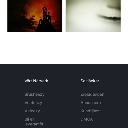
Vårt Närverk
Sajtlänkar
Brusheezy
Erbjudanden
Vecteezy
Annonsera
Videezy
Kundtjänst
Bli en
DMCA
leverantör