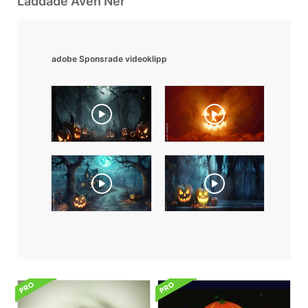
Laddade Även Ner
adobe Sponsrade videoklipp