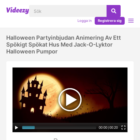
Logga in
Registrera sig
Halloween Partyinbjudan Animering Av Ett
Spökigt Spökat Hus Med Jack-O-Lyktor
Halloween Pumpor
00:00
|
00:20