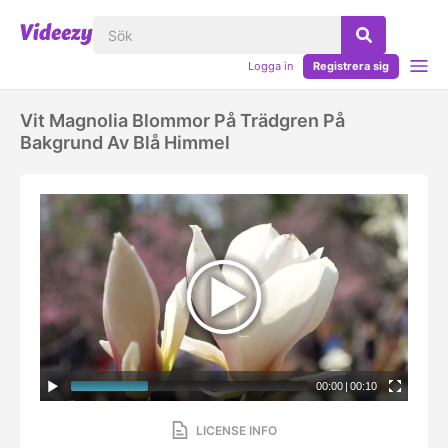
Logga in
Registrera sig
Vit Magnolia Blommor På Trädgren På
Bakgrund Av Blå Himmel
00:00
|
00:10
LICENSE INFO