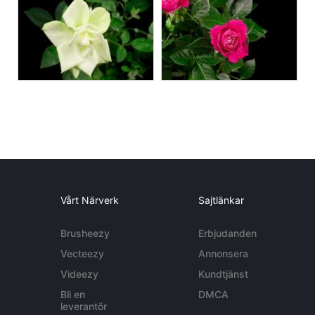
Vårt Närverk
Sajtlänkar
Brusheezy
Erbjudanden
Vecteezy
Annonsera
Videezy
Kundtjänst
Bli en
DMCA
leverantör