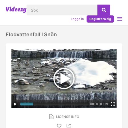
Logga in
Registrera sig
Flodvattenfall I Snön
00:00
|
00:19
LICENSE INFO