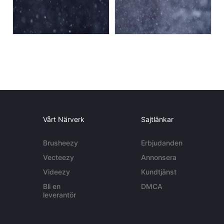
Vårt Närverk
Sajtlänkar
Brusheezy
Erbjudanden
Vecteezy
Annonsera
Videezy
Kundtjänst
Bli en
DMCA
leverantör