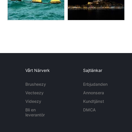
Vårt Närverk
Sajtlänkar
Brusheezy
Erbjudanden
Vecteezy
Annonsera
Videezy
Kundtjänst
Bli en
DMCA
leverantör