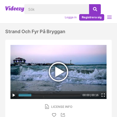
Logga in
Registrera sig
Strand Och Fyr På Bryggan
00:00
|
00:16
LICENSE INFO