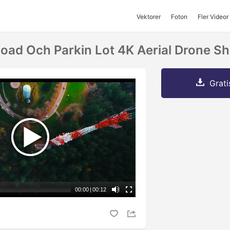
Vektorer
Foton
Fler Videor
oad Och Parkin Lot 4K Aerial Drone Sh
Grati
00:00
|
00:12