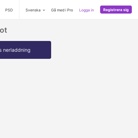
Registrera sig
PSD
Svenska
Gå med i Pro
Logga in
ot
s nerladdning