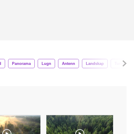
d
Panorama
Lugn
Antenn
Landskap
Turism