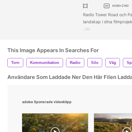
4096x2160
Radio Tower Road och Park
landskap i dina filmproje
This Image Appears In Searches For
Torn
Kommunikation
Radio
Silo
Väg
Sp
Användare Som Laddade Ner Den Här Filen Ladd
adobe Sponsrade videoklipp