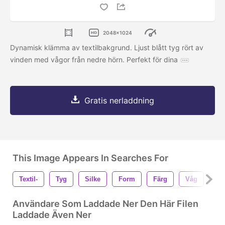
2048x1024
Dynamisk klämma av textilbakgrund. Ljust blått tyg rört av
vinden med vågor från nedre hörn. Perfekt för dina
Gratis nerladdning
This Image Appears In Searches For
Textil-
Tyg
Silke
Form
Färg
Våg
Tr
Användare Som Laddade Ner Den Här Filen
Laddade Även Ner