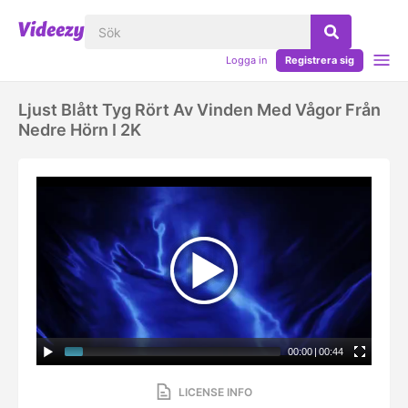
Logga in
Registrera sig
Ljust Blått Tyg Rört Av Vinden Med Vågor Från
Nedre Hörn I 2K
00:00
|
00:44
LICENSE INFO