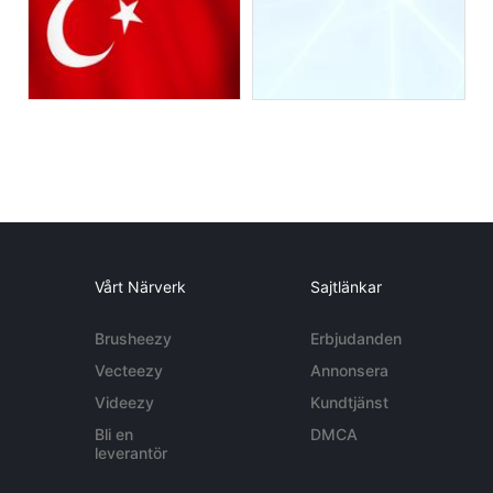
Vårt Närverk
Sajtlänkar
Brusheezy
Erbjudanden
Vecteezy
Annonsera
Videezy
Kundtjänst
Bli en
DMCA
leverantör