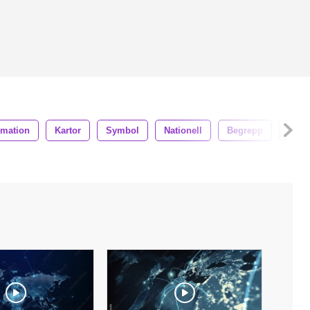
imation
Kartor
Symbol
Nationell
Begrepp
Gam