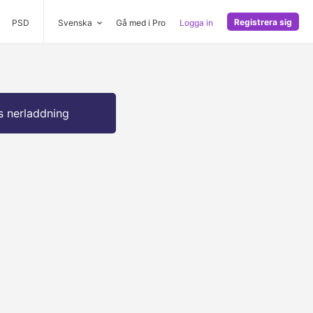
Registrera sig
PSD
Svenska
Gå med i Pro
Logga in
s nerladdning