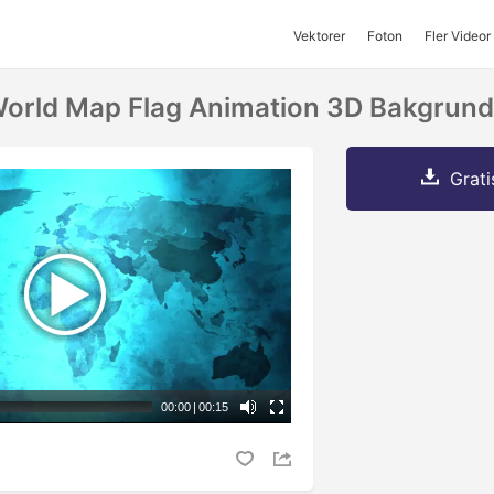
Vektorer
Foton
Fler Videor
World Map Flag Animation 3D Bakgrund
Grati
00:00
|
00:15