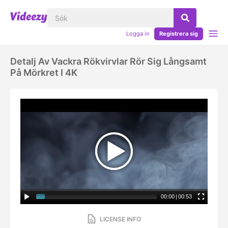
Logga in
Registrera sig
Detalj Av Vackra Rökvirvlar Rör Sig Långsamt
På Mörkret I 4K
00:00
|
00:53
LICENSE INFO