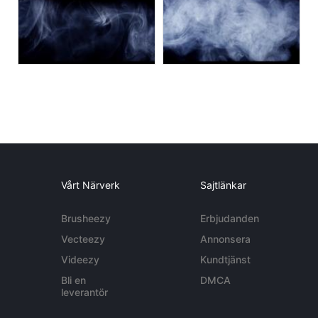
Vårt Närverk
Sajtlänkar
Brusheezy
Erbjudanden
Vecteezy
Annonsera
Videezy
Kundtjänst
Bli en
DMCA
leverantör