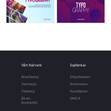
Vårt Närverk
Sajtlänkar
Brusheezy
Erbjudanden
Vecteezy
Annonsera
Videezy
Kundtjänst
Bli en
DMCA
leverantör