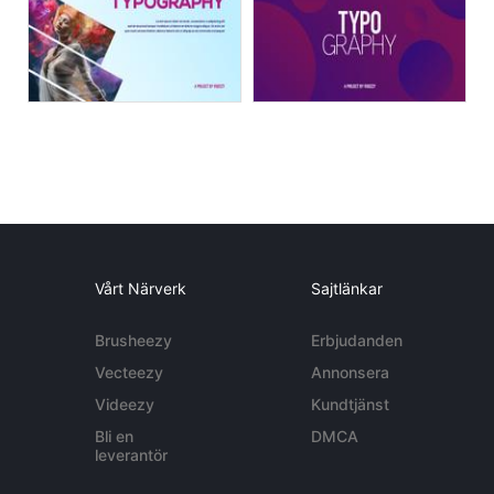
Vårt Närverk
Sajtlänkar
Brusheezy
Erbjudanden
Vecteezy
Annonsera
Videezy
Kundtjänst
Bli en
DMCA
leverantör