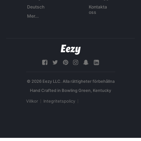
Deutsch
Kontakta
oss
Mer...
© 2026 Eezy LLC. Alla rättigheter förbehållna
Villkor
Integritetspolicy