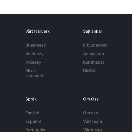
Vårt Närverk
Sajtlänkar
Brusheezy
Erbjudanden
Vecteezy
Annonsera
Videezy
Kundtjänst
Bli en
DMCA
leverantör
Språk
Om Oss
English
Om oss
Español
Vårt team
Português
Vår blogg