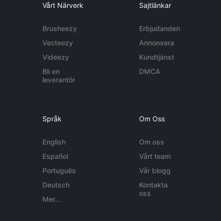
Vårt Närverk
Sajtlänkar
Brusheezy
Erbjudanden
Vecteezy
Annonsera
Videezy
Kundtjänst
Bli en
DMCA
leverantör
Språk
Om Oss
English
Om oss
Español
Vårt team
Português
Vår blogg
Deutsch
Kontakta
oss
Mer...