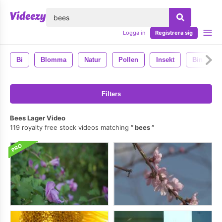
lose
Logga in
Registrera sig
Bi
Blomma
Natur
Pollen
Insekt
Bin
Filters
Bees Lager Video
119 royalty free stock videos matching
bees