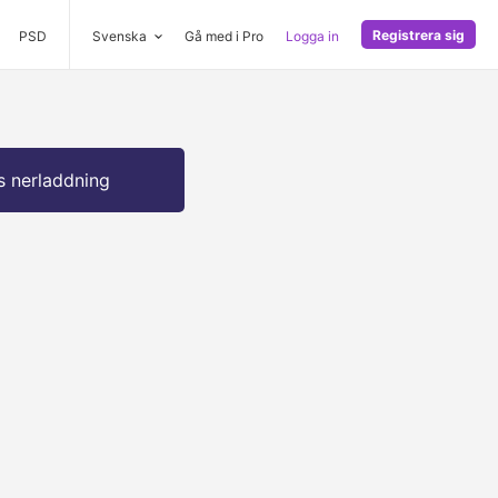
Registrera sig
PSD
Svenska
Gå med i Pro
Logga in
s nerladdning