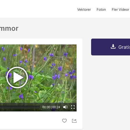
Vektorer
Foton
Fler Videor
lommor
Grati
00:00
|
00:24