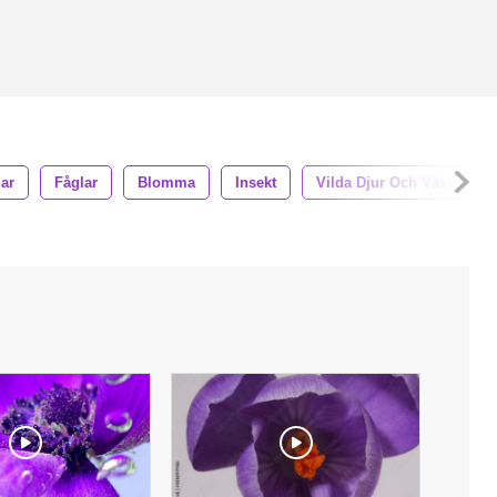
ar
Fåglar
Blomma
Insekt
Vilda Djur Och Växter