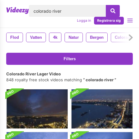
lose
Logga in
Registrera sig
Flod
Vatten
4k
Natur
Bergen
Colorado
Filters
Colorado River Lager Video
848 royalty free stock videos matching
colorado river