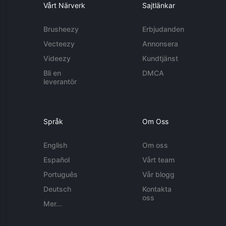
Vårt Närverk
Sajtlänkar
Brusheezy
Erbjudanden
Vecteezy
Annonsera
Videezy
Kundtjänst
Bli en
DMCA
leverantör
Språk
Om Oss
English
Om oss
Español
Vårt team
Português
Vår blogg
Deutsch
Kontakta
oss
Mer...