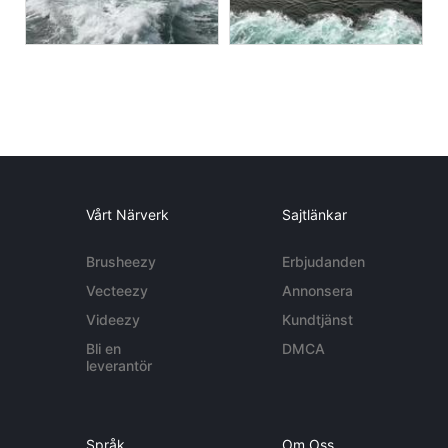
Vårt Närverk
Sajtlänkar
Brusheezy
Erbjudanden
Vecteezy
Annonsera
Videezy
Kundtjänst
Bli en
DMCA
leverantör
Språk
Om Oss