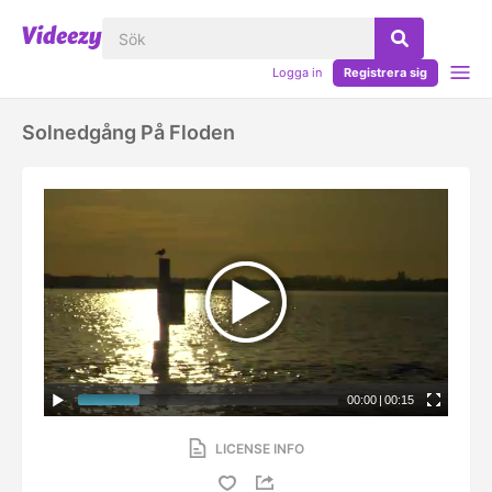
Logga in
Registrera sig
Solnedgång På Floden
00:00
|
00:15
LICENSE INFO