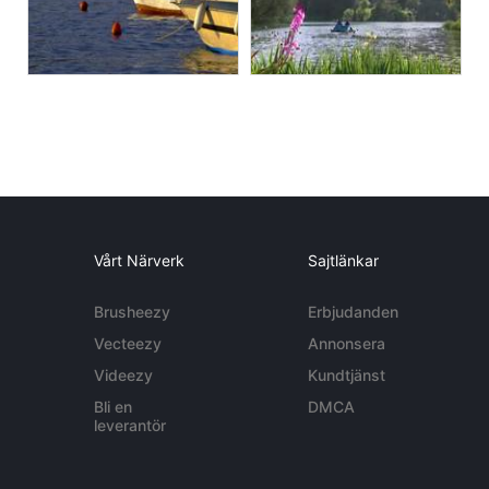
Vårt Närverk
Sajtlänkar
Brusheezy
Erbjudanden
Vecteezy
Annonsera
Videezy
Kundtjänst
Bli en
DMCA
leverantör