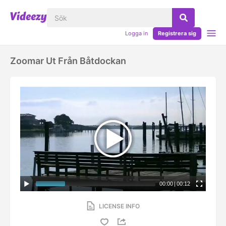
Logga in
Registrera sig
Zoomar Ut Från Båtdockan
00:00
|
00:12
LICENSE INFO