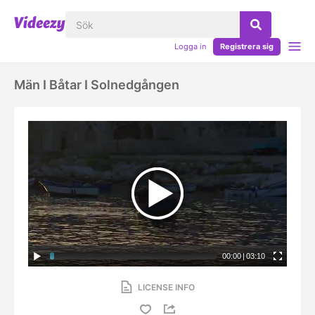
Logga in
Registrera sig
Män I Båtar I Solnedgången
00:00
|
03:10
LICENSE INFO