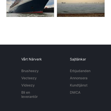
Vårt Närverk
Sajtlänkar
Brusheezy
Erbjudanden
Vecteezy
Annonsera
Videezy
Kundtjänst
Bli en
DMCA
leverantör