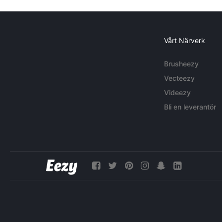
Vårt Närverk
Brusheezy
Vecteezy
Videezy
Bli en leverantör