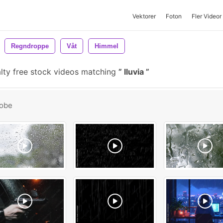
Vektorer
Foton
Fler Videor
Regndroppe
Våt
Himmel
lty free stock videos matching
lluvia
obe