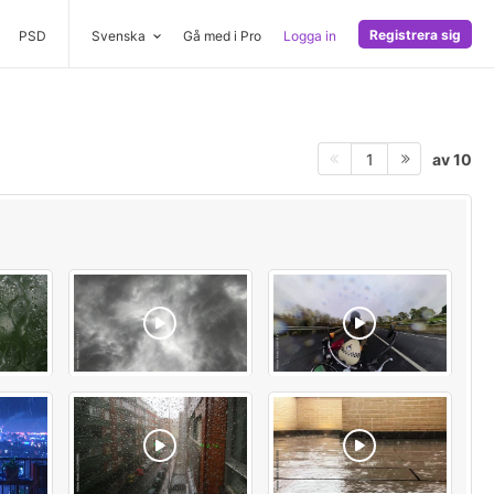
Registrera sig
PSD
Svenska
Gå med i Pro
Logga in
av 10
1