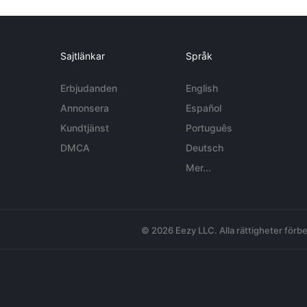
Sajtlänkar
Språk
Erbjudanden
English
Annonsera
Español
Kundtjänst
Português
DMCA
Deutsch
Mer...
© 2026 Eezy LLC. Alla rättigheter förbe