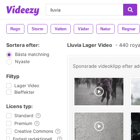
Regn
Storm
Vatten
Väder
Natur
Regnar
Sortera efter:
Lluvia Lager Video
-
440 roya
Bästa matchning
Nyaste
Sponsrade videoklipp efter
ad
Filtyp
Lager Video
Bieffekter
Licens typ:
Standard
Premium
Creative Commons
Endast redaktionell