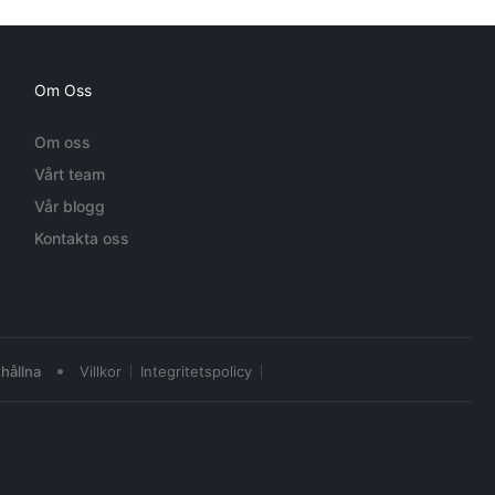
Om Oss
Om oss
Vårt team
Vår blogg
Kontakta oss
•
hållna
Villkor
Integritetspolicy