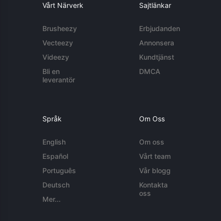
Vårt Närverk
Sajtlänkar
Brusheezy
Erbjudanden
Vecteezy
Annonsera
Videezy
Kundtjänst
Bli en
DMCA
leverantör
Språk
Om Oss
English
Om oss
Español
Vårt team
Português
Vår blogg
Deutsch
Kontakta
oss
Mer...