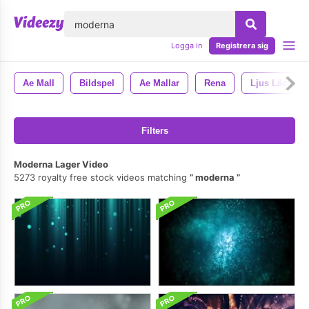
lose
Logga in
Registrera sig
Ae Mall
Bildspel
Ae Mallar
Rena
Ljus Läcka
Filters
Moderna Lager Video
5273 royalty free stock videos matching
moderna