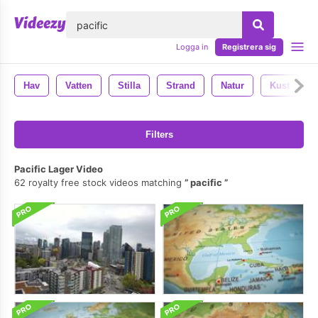
lose
Logga in
Registrera sig
Hav
Vatten
Stilla
Strand
Natur
Kust
Filters
Pacific Lager Video
62 royalty free stock videos matching
pacific