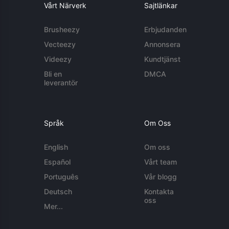
Vårt Närverk
Sajtlänkar
Brusheezy
Erbjudanden
Vecteezy
Annonsera
Videezy
Kundtjänst
Bli en
DMCA
leverantör
Språk
Om Oss
English
Om oss
Español
Vårt team
Português
Vår blogg
Deutsch
Kontakta
oss
Mer...