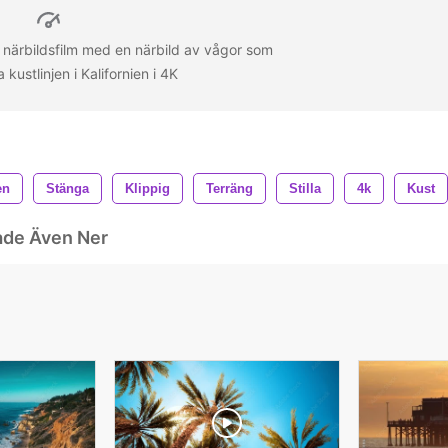
r närbildsfilm med en närbild av vågor som
kustlinjen i Kalifornien i 4K
en
Stänga
Klippig
Terräng
Stilla
4k
Kust
ade Även Ner