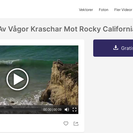
Vektorer
Foton
Fler Videor
 Av Vågor Kraschar Mot Rocky Californ
Grati
00:00
|
00:09