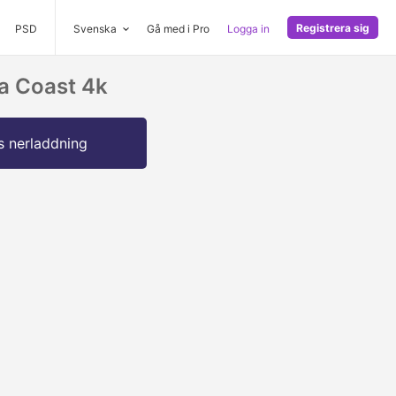
Registrera sig
PSD
Svenska
Gå med i Pro
Logga in
ia Coast 4k
s nerladdning