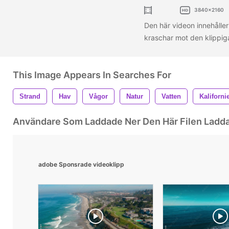
3840x2160
Den här videon innehålle
kraschar mot den klippiga 
This Image Appears In Searches For
Strand
Hav
Vågor
Natur
Vatten
Kaliforni
Användare Som Laddade Ner Den Här Filen Ladd
adobe Sponsrade videoklipp