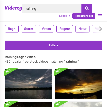
lose
Logga in
Registrera sig
Regn
Storm
Vatten
Regnar
Natur
Väder
Filters
Raining Lager Video
485 royalty free stock videos matching
raining