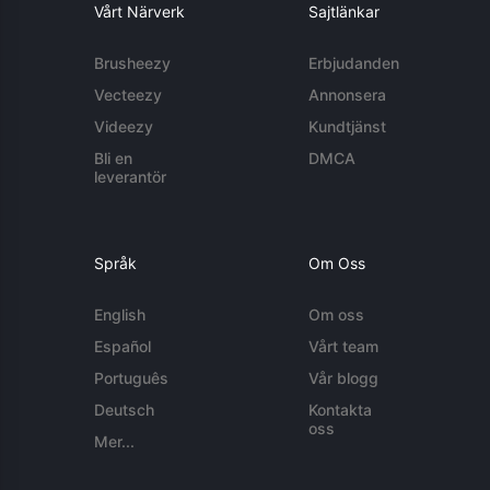
Vårt Närverk
Sajtlänkar
Brusheezy
Erbjudanden
Vecteezy
Annonsera
Videezy
Kundtjänst
Bli en
DMCA
leverantör
Språk
Om Oss
English
Om oss
Español
Vårt team
Português
Vår blogg
Deutsch
Kontakta
oss
Mer...