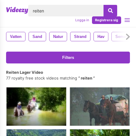
lose
Logga in
Registrera sig
Vatten
Sand
Natur
Strand
Hav
Semester
Filters
Reiten Lager Video
77 royalty free stock videos matching
reiten