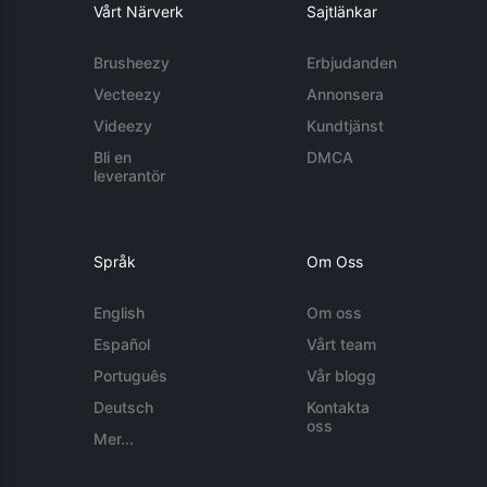
Vårt Närverk
Sajtlänkar
Brusheezy
Erbjudanden
Vecteezy
Annonsera
Videezy
Kundtjänst
Bli en
DMCA
leverantör
Språk
Om Oss
English
Om oss
Español
Vårt team
Português
Vår blogg
Deutsch
Kontakta
oss
Mer...