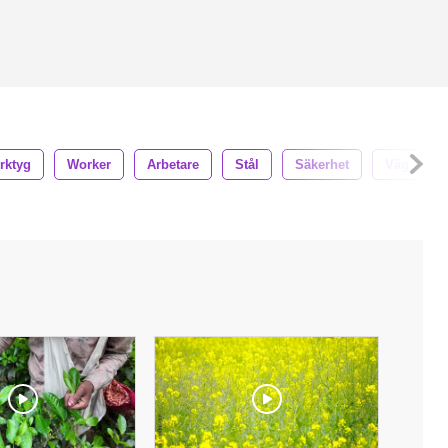
rktyg
Worker
Arbetare
Stål
Säkerhet
Väg