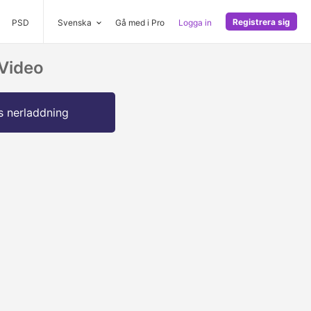
Registrera sig
PSD
Svenska
Gå med i Pro
Logga in
Video
s nerladdning