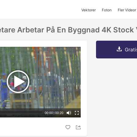
Vektorer
Foton
Fler Videor
tare Arbetar På En Byggnad 4K Stock 
Grati
00:00
|
00:20