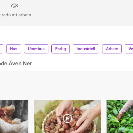
r redo att arbeta
Hus
Utomhus
Farlig
Industriell
Arbete
Ve
ade Även Ner