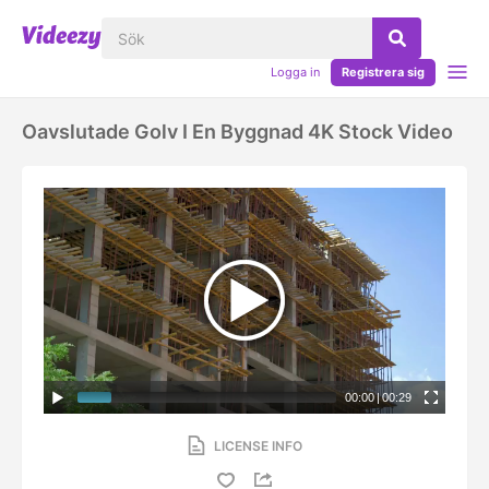
Logga in
Registrera sig
Oavslutade Golv I En Byggnad 4K Stock Video
00:00
|
00:29
LICENSE INFO