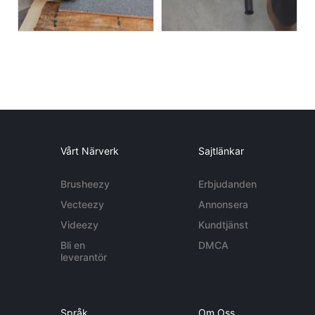
Vårt Närverk
Sajtlänkar
Brusheezy
Erbjudanden
Vecteezy
Annonsera
Videezy
Kundtjänst
Bli en
DMCA
leverantör
Språk
Om Oss